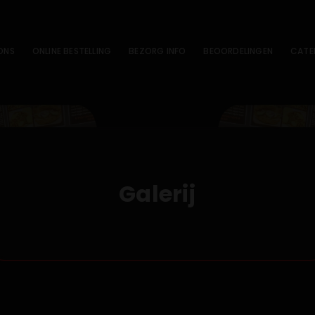
ONS
ONLINE BESTELLING
BEZORG INFO
BEOORDELINGEN
CATE
Galerij