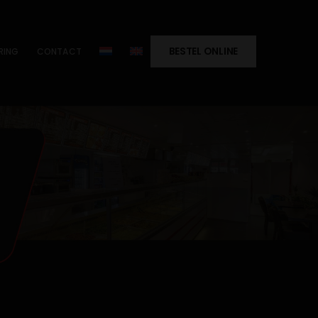
BESTEL ONLINE
RING
CONTACT