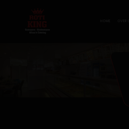
HOME
OVER 
Roti
King