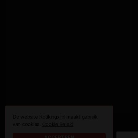
De website Rotikingxl.nl maakt gebruik
Cookie Beleid
van cookies.
© 2026 All Rights Reserved.
Design By
The Webdesign
ACCEPTREN