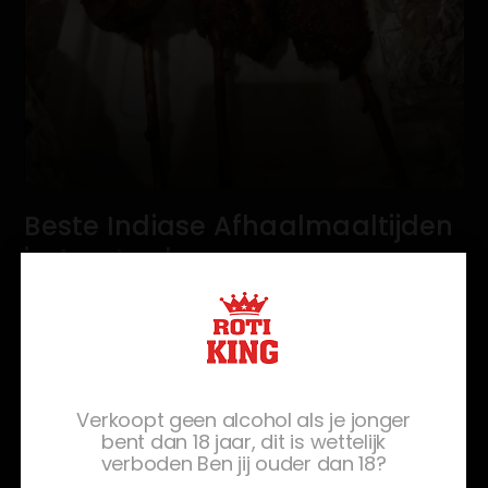
Beste Indiase Afhaalmaaltijden
in Amsterdam
We begrijpen dat soms de aantrekkingskracht van de
Indiase keuken het best genoten wordt in het comfort
van je eigen huis. Daar komen Indiase afhaalmaaltijd
diensten goed van pas! Stel je voor: je bent aan het
Verkoopt geen alcohol als je jonger
winkelen, maar je wilt genieten van een warme
bent dan 18 jaar, dit is wettelijk
maaltijd thuis, dus afhalen is het antwoord. Roti King XL
verboden Ben jij ouder dan 18?
zorgt voor moeiteloze en snelle afhaalmaaltijden die