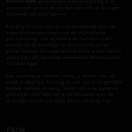
Amsterdam
wil ontdekken, bezoek Roti King XL in
Amsterdam en laat de smaken van India je zintuigen
betoveren als nooit tevoren.
Roti King XL biedt ook een indrukwekkende selectie
vegetarische gerechten voor de vegetarische
gemeenschap. Van de warme en eiwitrijke chana
masala tot de levendige en aromatische paneer
butter masala, ons vegetarische menu is een culinair
genot dat zelfs de meest veeleisende smaakpapillen
zal bevredigen.
Dus verzamel je vrienden, breng je eetlust mee en
maak je weg naar Roti King XL voor een onvergetelijke
Indiase culinaire ervaring. Geniet van onze signature
gerechten waar elke hap je zal vervoeren naar de
levendige straten van India. Bestel vandaag nog!
FAQs