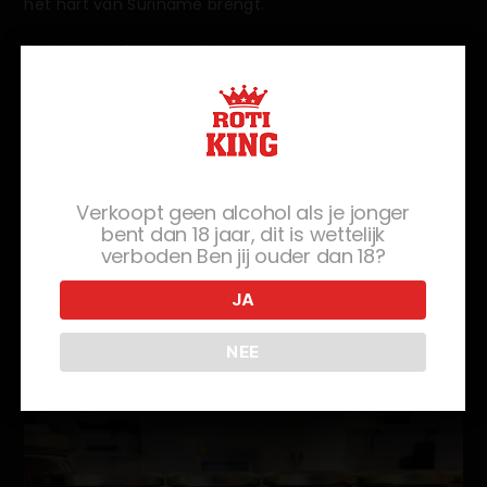
het hart van Suriname brengt.
Bestellen bij Roti King XL is meer dan alleen een
culinaire ervaring; het is een mix van emoties die je
onderdompelen in de wereld van Tjauw-min. Terwijl je
door het uitgebreide menu scrolt, zullen je ogen
worden aangetrokken door de verleidelijke
beschrijvingen van verschillende Tjauw-min
gerechten.
Verkoopt geen alcohol als je jonger
bent dan 18 jaar, dit is wettelijk
Of je nu de voorkeur geeft aan kip, lam, garnalen of
verboden Ben jij ouder dan 18?
gewoon wat goed gevulde groenten, elke optie belooft
een heerlijke mix van smaken en texturen die je naar
JA
meer zullen doen verlangen. De royale porties en
levendige presentatie maken de Tjauw-min ervaring
bij Roti King XL echt bevredigend.
NEE