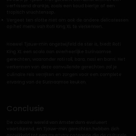
verfrissend drankje, zoals een koud biertje of een
tropisch vruchtensap.
Vergeet ten slotte niet om ook de andere delicatessen
op het menu van Roti King XL te verkennen.
Hoewel Tjauw-min ongetwijfeld de ster is, biedt Roti
King XL een scala aan overheerlijke Surinaamse
gerechten, waaronder roti roll, bara, nasi en bami. Het
verkennen van deze aanvullende gerechten zal je
culinaire reis verrijken en zorgen voor een complete
ervaring van de Surinaamse keuken.
Conclusie
De culinaire wereld van Amsterdam evolueert
voortdurend, en Tjauw-min gerechten hebben zich
ontwikkeld tot een must-try categorie die de culturele