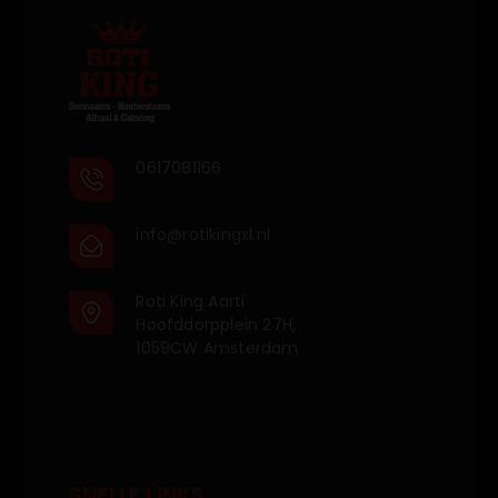
0617081166
info@rotikingxl.nl
Roti King Aarti
Hoofddorpplein 27H,
1059CW Amsterdam
SNELLE LINKS