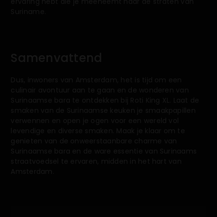
ervaring hebt die je meeneemt naar de straten van
Suriname.
Samenvattend
Dus, inwoners van Amsterdam, het is tijd om een
culinair avontuur aan te gaan en de wonderen van
Surinaamse bara te ontdekken bij Roti King XL. Laat de
smaken van de Surinaamse keuken je smaakpapillen
verwennen en open je ogen voor een wereld vol
levendige en diverse smaken. Maak je klaar om te
genieten van de onweerstaanbare charme van
Surinaamse bara en de ware essentie van Surinaams
straatvoedsel te ervaren, midden in het hart van
Amsterdam.