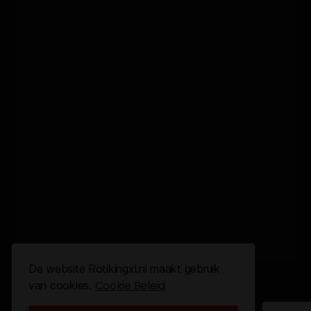
De website Rotikingxl.nl maakt gebruik
Cookie Beleid
van cookies.
© 2026 All Rights Reserved.
Design By
The Webdesign