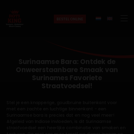
BESTEL ONLINE
Roti
King
Surinaamse Bara: Ontdek de
Onweerstaanbare Smaak van
Surinames Favoriete
Straatvoedsel!
Stel je een knapperige, goudbruine buitenkant voor
met een zachte en luchtige binnenkant - een
Surinaamse bara is precies dat en nog veel meer!
Afgeleid van Indiase invloeden, is dit Surinaamse
straatvoedsel een heerlijke combinatie van smaken en
texturen. Ga met ons mee terwijl we dieper ingaan op