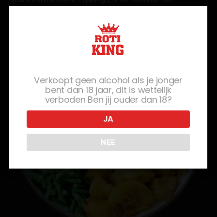
straatvoedsel een waar genot.
Verkoopt geen alcohol als je jonger
bent dan 18 jaar, dit is wettelijk
verboden Ben jij ouder dan 18?
JA
NEE