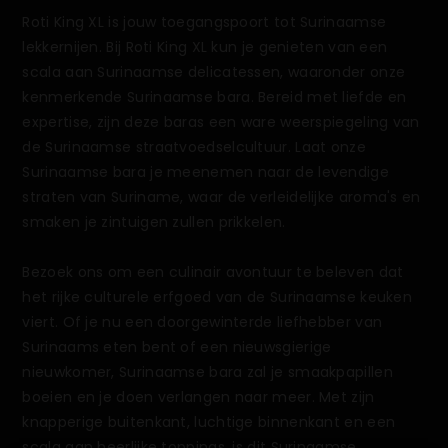
Roti King XL is jouw toegangspoort tot Surinaamse
lekkernijen. Bij Roti King XL kun je genieten van een
scala aan Surinaamse delicatessen, waaronder onze
kenmerkende Surinaamse bara. Bereid met liefde en
expertise, zijn deze baras een ware weerspiegeling van
de Surinaamse straatvoedselcultuur. Laat onze
Surinaamse bara je meenemen naar de levendige
straten van Suriname, waar de verleidelijke aroma's en
smaken je zintuigen zullen prikkelen.
Bezoek ons om een culinair avontuur te beleven dat
het rijke culturele erfgoed van de Surinaamse keuken
viert. Of je nu een doorgewinterde liefhebber van
Surinaams eten bent of een nieuwsgierige
nieuwkomer, Surinaamse bara zal je smaakpapillen
boeien en je doen verlangen naar meer. Met zijn
knapperige buitenkant, luchtige binnenkant en een
scala aan heerlijke toppings, is dit Surinaamse