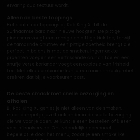
ervaring qua textuur wordt.
Alleen de beste toppings
Het scala aan toppings bij Roti King XL tilt de
Surinaamse bara naar nieuwe hoogten. De pittige
pindasaus voegt een romige en pittige kick toe, terwijl
de tamarinde chutney een pittige zoetheid brengt die
perfect in balans is met de smaken. Ingemaakte
groenten voegen een verfrissende crunch toe en een
snufje verse koriander voegt een explosie van frisheid
toe. Met elke combinatie kun je een uniek smaakprofiel
creëren dat bij je voorkeuren past.
De beste smaak met snelle bezorging en
afhalen
Bij Roti King XL geniet je niet alleen van de smaken,
maar dompel je jezelf ook onder in de snelle bezorging
die we voor je doen. Je kunt je eten bestellen of kiezen
voor afhaalservice. Ons vriendelijke personeel
begeleidt je door het menu, zodat je een smakelijke